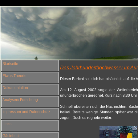
Startseite
Das Jahrhunderthochwasser im Au
Etwas Theorie
Dieser Bericht soll sich hauptsächlich auf di
Dokumentation
Am 12. August 2002 sagte der Wetterberich
ununterbrochen geregnet. Kurz nach 8:30 Uhr e
Analysen/ Forschung
Schnell übereilten sich die Nachrichten. Bäch
Impressum und Datenschutz
heikel. Bereits wenige Stunden später war di
zogen. Doch es
regnete weiter.
Links
Gästebuch