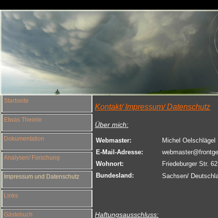
Startseite
Kontakt/ Impressum/ Datenschutz
Etwas Theorie
Über mich:
Dokumentation
Webmaster:
Michel Oelschlägel
E-Mail-Adresse:
webmaster@frontgew
Analysen/ Forschung
Wohnort:
Friedeburger Str. 6
Bundesland:
Sachsen/ Deutschl
Impressum und Datenschutz
Links
Haftungsausschluss:
Gästebuch