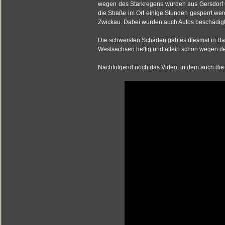
wegen des Starkregens wurden aus Gersdorf 
die Straße im Ort einige Stunden gesperrt we
Zwickau. Dabei wurden auch Autos beschädigt
Die schwersten Schäden gab es diesmal in B
Westsachsen heftig und allein schon wegen de
Nachfolgend noch das Video, in dem auch die Bl