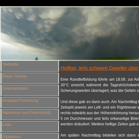
Startseite
Heftige, teils schwere Gewitter ü
Etwas Theorie
Eine Randtiefbildung führte am 18.08. zur 
30°C erreicht, während die Tageshöchstwert
Dokumentation
Scherungswerten überlagert, was die Gefahr or
Analysen/ Forschung
Und diese gab es dann auch. Am Nachmittag bi
Zellsplit jeweils ein Left- und ein Rightmov
Impressum und Datenschutz
rechts ostwärts aus der Höhenströmung heraus
5 cm Durchmesser und teils orkanartige Böe
werden diskutiert. Weitere heftige Zellen gab 
Links
Am späten Nachmittag bildeten sich dann w
Gästebuch