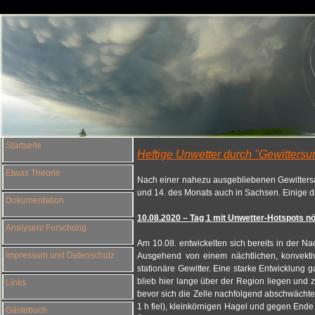
Startseite
Heftige Unwetter durch "Gewittersu
Etwas Theorie
Nach einer nahezu ausgebliebenen Gewittersai
und 14. des Monats auch in Sachsen. Einige d
Dokumentation
10.08.2020 – Tag 1 mit Unwetter-Hotspots nö
Analysen/ Forschung
Am 10.08. entwickelten sich bereits in der N
Impressum und Datenschutz
Ausgehend von einem nächtlichen, konvekt
stationäre Gewitter. Eine starke Entwicklung
blieb hier lange über der Region liegen und 
Links
bevor sich die Zelle nachfolgend abschwächte
1 h fiel), kleinkörnigen Hagel und gegen En
Gästebuch