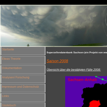
Startseite
Superzellendatenbank Sachsen (ein Projekt von
ww
Etwas Theorie
Saison 2008
Dokumentation
Übersicht über die bestätigten Fälle 2008:
Analysen/ Forschung
Impressum und Datenschutz
Links
Gästebuch