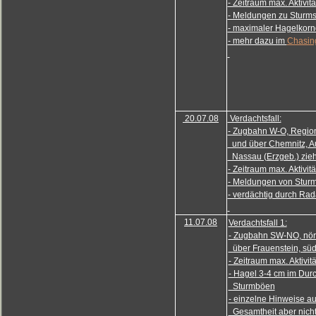
- Zeitraum max. Aktivit
- Meldungen zu Sturm
- maximaler Hagelkor
- mehr dazu im
Chasing
20.07.08
Verdachtsfall:
- Zugbahn W-O, Region
und über Chemnitz, Au
Nassau (Erzgeb.) zie
- Zeitraum max. Aktivit
- Meldungen von Sturm
- verdächtig durch Ra
11.07.08
Verdachtsfall 1:
- Zugbahn SW-NO, nörd
über Frauenstein, süd
- Zeitraum max. Aktivi
- Hagel 3-4 cm im Durc
Sturmböen
- einzelne Hinweise auf
Gesamtheit aber nicht 