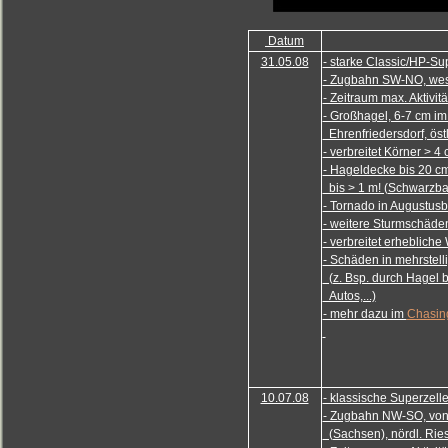
Datum
31.05.08
- starke Classic/HP-Su
- Zugbahn SW-NO, west
- Zeitraum max. Aktivit
- Großhagel, 6-7 cm im
Ehrenfriedersdorf, öst
- verbreitet Körner > 4
- Hageldecke bis 20
bis > 1 m! (Schwarzb
- Tornado in Augustusb
- weitere Sturmschäden
- verbreitet erheblich
- Schäden in mehrstell
(z. Bsp. durch Hagel 
Autos,...)
- mehr dazu im
Chasing
10.07.08
- klassische Superzell
- Zugbahn NW-SO, von
(Sachsen), nördl. Ries